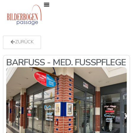
Die Passage
News, Events & Angebote
ZURÜCK
BARFUSS - MED. FUSSPFLEGE