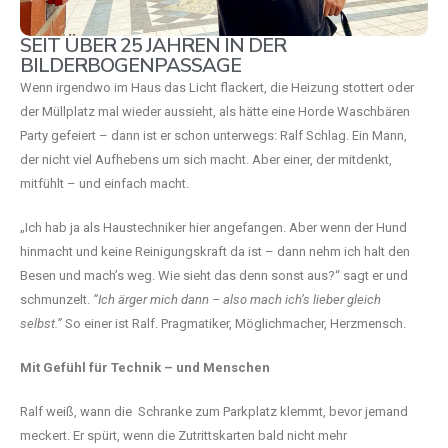
SEIT ÜBER 25 JAHREN IN DER
BILDERBOGENPASSAGE
Wenn irgendwo im Haus das Licht flackert, die Heizung stottert oder
der Müllplatz mal wieder aussieht, als hätte eine Horde Waschbären
Party gefeiert – dann ist er schon unterwegs: Ralf Schlag. Ein Mann,
der nicht viel Aufhebens um sich macht. Aber einer, der mitdenkt,
mitfühlt – und einfach macht.
„Ich hab ja als Haustechniker hier angefangen. Aber wenn der Hund
hinmacht und keine Reinigungskraft da ist – dann nehm ich halt den
Besen und mach’s weg. Wie sieht das denn sonst aus?“ sagt er und
schmunzelt.
“Ich ärger mich dann – also mach ich’s lieber gleich
selbst.”
So einer ist Ralf. Pragmatiker, Möglichmacher, Herzmensch.
Mit Gefühl für Technik – und Menschen
Ralf weiß, wann die Schranke zum Parkplatz klemmt, bevor jemand
meckert. Er spürt, wenn die Zutrittskarten bald nicht mehr