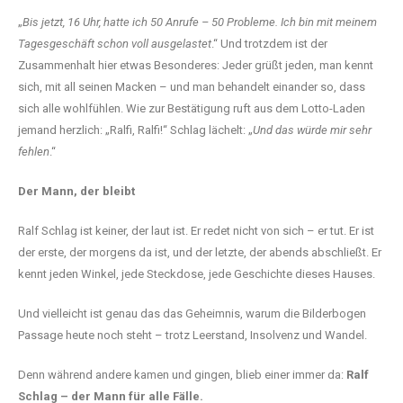
„
Bis jetzt, 16 Uhr, hatte ich 50 Anrufe – 50 Probleme. Ich bin mit meinem
Tagesgeschäft schon voll ausgelastet
.“ Und trotzdem ist der
Zusammenhalt hier etwas Besonderes: Jeder grüßt jeden, man kennt
sich, mit all seinen Macken – und man behandelt einander so, dass
sich alle wohlfühlen. Wie zur Bestätigung ruft aus dem Lotto-Laden
jemand herzlich: „Ralfi, Ralfi!“ Schlag lächelt: „
Und das würde mir sehr
fehlen
.“
Der Mann, der bleibt
Ralf Schlag ist keiner, der laut ist. Er redet nicht von sich – er tut. Er ist
der erste, der morgens da ist, und der letzte, der abends abschließt. Er
kennt jeden Winkel, jede Steckdose, jede Geschichte dieses Hauses.
Und vielleicht ist genau das das Geheimnis, warum die Bilderbogen
Passage heute noch steht – trotz Leerstand, Insolvenz und Wandel.
Denn während andere kamen und gingen, blieb einer immer da:
Ralf
Schlag – der Mann für alle Fälle.