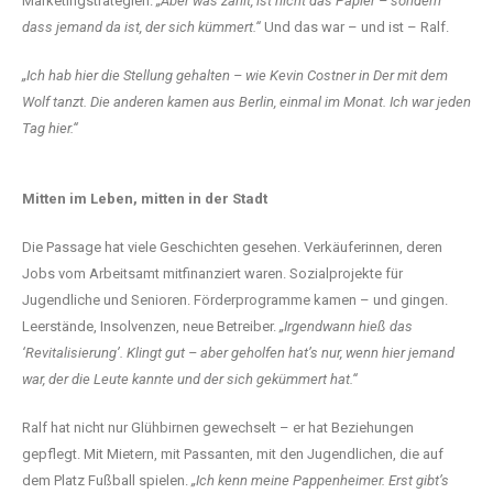
Marketingstrategien.
„Aber was zählt, ist nicht das Papier – sondern
dass jemand da ist, der sich kümmert.“
Und das war – und ist – Ralf.
„Ich hab hier die Stellung gehalten – wie Kevin Costner in Der mit dem
Wolf tanzt. Die anderen kamen aus Berlin, einmal im Monat. Ich war jeden
Tag hier.“
Mitten im Leben, mitten in der Stadt
Die Passage hat viele Geschichten gesehen. Verkäuferinnen, deren
Jobs vom Arbeitsamt mitfinanziert waren. Sozialprojekte für
Jugendliche und Senioren. Förderprogramme kamen – und gingen.
Leerstände, Insolvenzen, neue Betreiber.
„Irgendwann hieß das
‘Revitalisierung’. Klingt gut – aber geholfen hat’s nur, wenn hier jemand
war, der die Leute kannte und der sich gekümmert hat.“
Ralf hat nicht nur Glühbirnen gewechselt – er hat Beziehungen
gepflegt. Mit Mietern, mit Passanten, mit den Jugendlichen, die auf
dem Platz Fußball spielen.
„Ich kenn meine Pappenheimer. Erst gibt’s