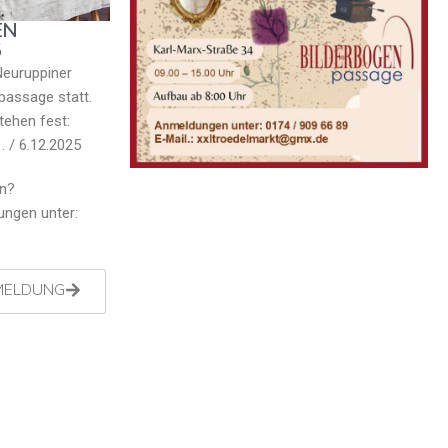
EN
5
Neuruppiner
passage statt.
tehen fest:
1. / 6.12.2025
en?
ungen unter:
MELDUNG