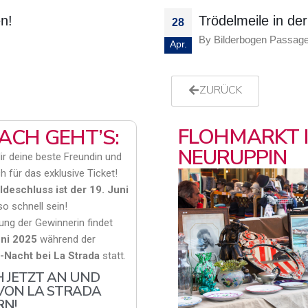
n!
Trödelmeile in de
28
By
Bilderbogen Passag
Apr.
ZURÜCK
FLOHMARKT 
FACH GEHT’S:
NEURUPPIN
r deine beste Freundin und
ch für das exklusive Ticket!
deschluss ist der 1
9
. Juni
o schnell sein!
lung der Gewinnerin findet
ni 2025
während der
-Nacht bei La Strada
statt.
H JETZT AN UND
 VON LA STRADA
N!