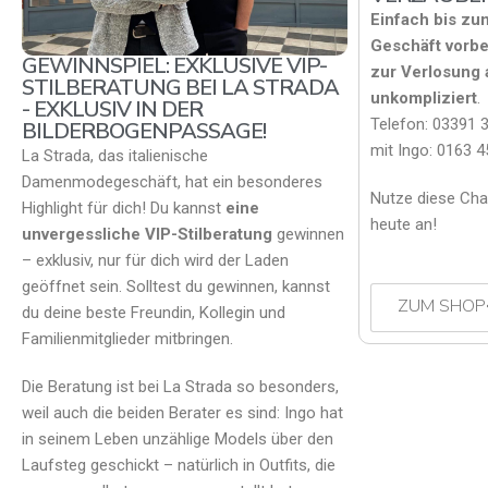
Einfach bis zu
Geschäft vorb
GEWINNSPIEL: EXKLUSIVE VIP-
zur Verlosung
STILBERATUNG BEI LA STRADA
unkompliziert
.
- EXKLUSIV IN DER
Telefon: 03391 3
BILDERBOGENPASSAGE!
mit Ingo: 0163 
La Strada, das italienische
Damenmodegeschäft, hat ein besonderes
Nutze diese Cha
Highlight für dich! Du kannst
eine
heute an!
unvergessliche VIP-Stilberatung
gewinnen
– exklusiv, nur für dich wird der Laden
geöffnet sein. Solltest du gewinnen, kannst
ZUM SHOP
du deine beste Freundin, Kollegin und
Familienmitglieder mitbringen.
Die Beratung ist bei La Strada so besonders,
weil auch die beiden Berater es sind: Ingo hat
in seinem Leben unzählige Models über den
Laufsteg geschickt – natürlich in Outfits, die