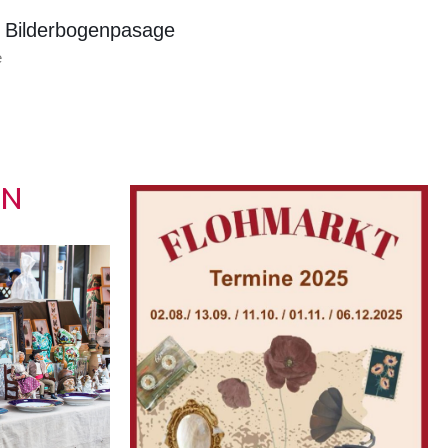
r Bilderbogenpasage
e
IN