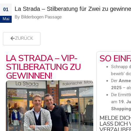
La Strada – Stilberatung für Zwei zu gewinne
01
By
Bilderbogen Passage
Mai
ZURÜCK
LA STRADA – VIP-
SO EIN
STILBERATUNG ZU
Schnapp di
GEWINNEN!
bewirb‘ di
Der
Anmel
2025
– als
Die Ermitt
am
19. Ju
Shopping
MELDE DIC
LASS DICH
VERZAUBER